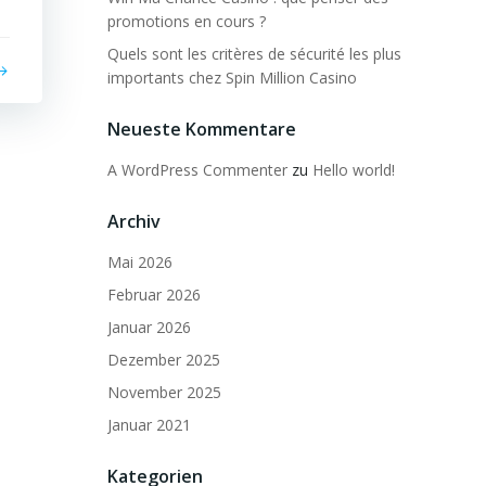
promotions en cours ?
Quels sont les critères de sécurité les plus
importants chez Spin Million Casino
Neueste Kommentare
A WordPress Commenter
zu
Hello world!
Archiv
Mai 2026
Februar 2026
Januar 2026
Dezember 2025
November 2025
Januar 2021
Kategorien