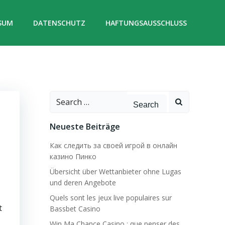
SUM
DATENSCHUTZ
HAFTUNGSAUSSCHLUSS
Search
for:
Neueste Beiträge
Как следить за своей игрой в онлайн
казино Пинко
Übersicht über Wettanbieter ohne Lugas
und deren Angebote
Quels sont les jeux live populaires sur
t
Bassbet Casino
Win Ma Chance Casino : que penser des