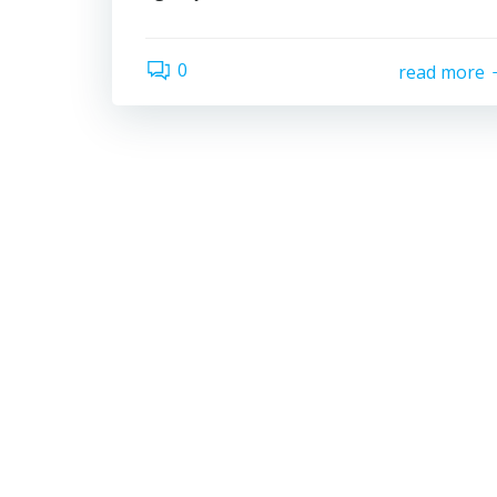
0
read more