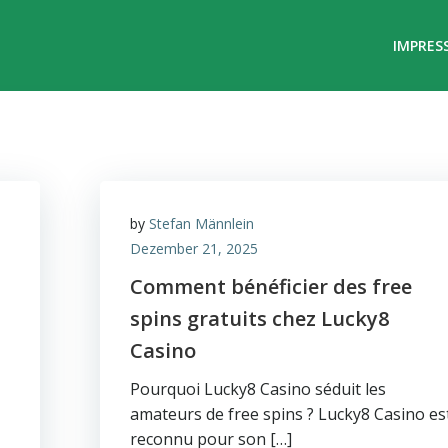
IMPRES
by
Stefan Männlein
Dezember 21, 2025
Comment bénéficier des free
spins gratuits chez Lucky8
Casino
Pourquoi Lucky8 Casino séduit les
amateurs de free spins ? Lucky8 Casino es
reconnu pour son […]