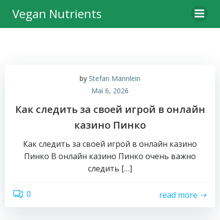
Zum
Vegan Nutrients
Inhalt
springen
by
Stefan Männlein
Mai 6, 2026
Как следить за своей игрой в онлайн
казино Пинко
Как следить за своей игрой в онлайн казино
Пинко В онлайн казино Пинко очень важно
следить […]
0
read more