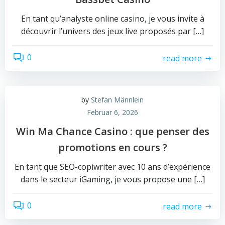
En tant qu’analyste online casino, je vous invite à
découvrir l’univers des jeux live proposés par […]
0
read more
by
Stefan Männlein
Februar 6, 2026
Win Ma Chance Casino : que penser des
promotions en cours ?
En tant que SEO-copiwriter avec 10 ans d’expérience
dans le secteur iGaming, je vous propose une […]
0
read more