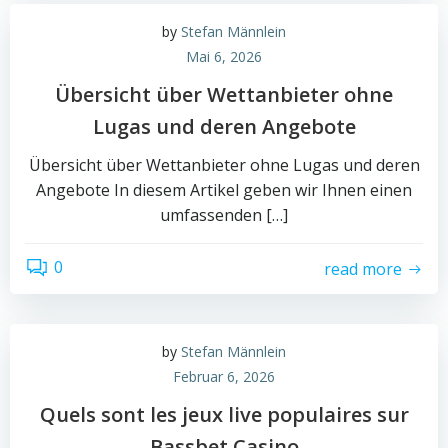
by
Stefan Männlein
Mai 6, 2026
Übersicht über Wettanbieter ohne
Lugas und deren Angebote
Übersicht über Wettanbieter ohne Lugas und deren
Angebote In diesem Artikel geben wir Ihnen einen
umfassenden […]
0
read more
by
Stefan Männlein
Februar 6, 2026
Quels sont les jeux live populaires sur
Bassbet Casino