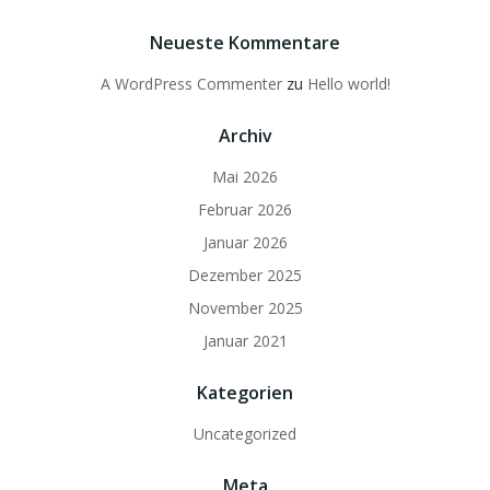
Neueste Kommentare
A WordPress Commenter
zu
Hello world!
Archiv
Mai 2026
Februar 2026
Januar 2026
Dezember 2025
November 2025
Januar 2021
Kategorien
Uncategorized
Meta