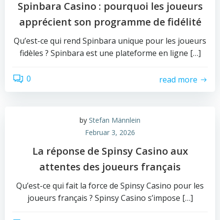
Spinbara Casino : pourquoi les joueurs
apprécient son programme de fidélité
Qu’est-ce qui rend Spinbara unique pour les joueurs
fidèles ? Spinbara est une plateforme en ligne […]
0
read more
by
Stefan Männlein
Februar 3, 2026
La réponse de Spinsy Casino aux
attentes des joueurs français
Qu’est-ce qui fait la force de Spinsy Casino pour les
joueurs français ? Spinsy Casino s’impose […]